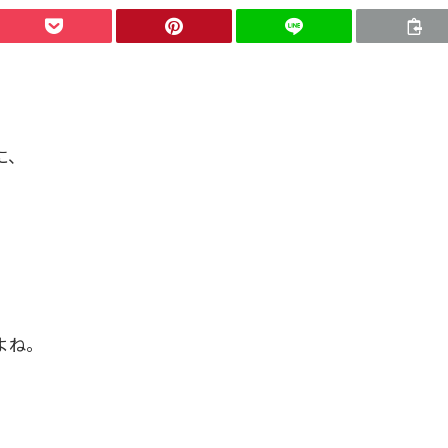
に、
。
よね。