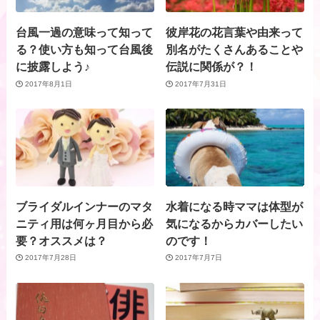
台風一過の意味って知って
彼岸花の花言葉や由来って
る？使い方も知って台風後
別名がたくさんあることや
に披露しよう♪
伝説に関係が？！
2017年8月1日
2017年7月31日
ブライダルインナーのマタ
水着になる時ママは体型が
ニティ用は何ヶ月目から必
気になるからカバーしたい
要？オススメは？
のです！
2017年7月28日
2017年7月7日